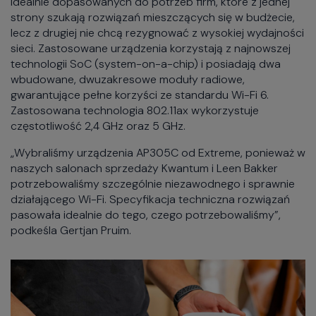
idealnie dopasowanych do potrzeb firm, które z jednej
strony szukają rozwiązań mieszczących się w budżecie,
lecz z drugiej nie chcą rezygnować z wysokiej wydajności
sieci. Zastosowane urządzenia korzystają z najnowszej
technologii SoC (system-on-a-chip) i posiadają dwa
wbudowane, dwuzakresowe moduły radiowe,
gwarantujące pełne korzyści ze standardu Wi-Fi 6.
Zastosowana technologia 802.11ax wykorzystuje
częstotliwość 2,4 GHz oraz 5 GHz.
„Wybraliśmy urządzenia AP305C od Extreme, ponieważ w
naszych salonach sprzedaży Kwantum i Leen Bakker
potrzebowaliśmy szczególnie niezawodnego i sprawnie
działającego Wi-Fi. Specyfikacja techniczna rozwiązań
pasowała idealnie do tego, czego potrzebowaliśmy”,
podkeśla Gertjan Pruim.