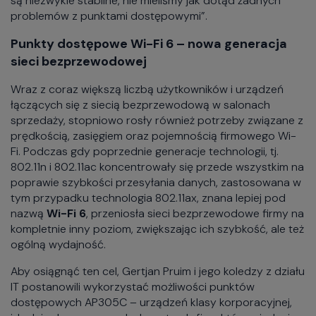
są niezwykle stabilne, nie mieliśmy jak dotąd żadnych
problemów z punktami dostępowymi”.
Punkty dostępowe Wi-Fi 6 – nowa generacja
sieci bezprzewodowej
Wraz z coraz większą liczbą użytkowników i urządzeń
łączących się z siecią bezprzewodową w salonach
sprzedaży, stopniowo rosły również potrzeby związane z
prędkością, zasięgiem oraz pojemnością firmowego Wi-
Fi. Podczas gdy poprzednie generacje technologii, tj.
802.11n i 802.11ac koncentrowały się przede wszystkim na
poprawie szybkości przesyłania danych, zastosowana w
tym przypadku technologia 802.11ax, znana lepiej pod
nazwą
Wi-Fi 6
, przeniosła sieci bezprzewodowe firmy na
kompletnie inny poziom, zwiększając ich szybkość, ale też
ogólną wydajność.
Aby osiągnąć ten cel, Gertjan Pruim i jego koledzy z działu
IT postanowili wykorzystać możliwości punktów
dostępowych AP305C – urządzeń klasy korporacyjnej,