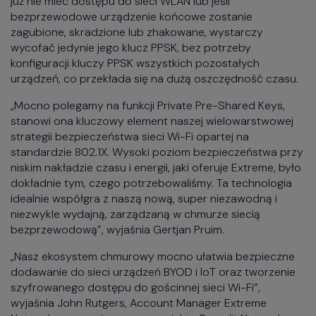
już nie mieć dostępu do sieci WLAN lub jeśli
bezprzewodowe urządzenie końcowe zostanie
zagubione, skradzione lub zhakowane, wystarczy
wycofać jedynie jego klucz PPSK, bez potrzeby
konfiguracji kluczy PPSK wszystkich pozostałych
urządzeń, co przekłada się na dużą oszczędność czasu.
„Mocno polegamy na funkcji Private Pre-Shared Keys,
stanowi ona kluczowy element naszej wielowarstwowej
strategii bezpieczeństwa sieci Wi-Fi opartej na
standardzie 802.1X. Wysoki poziom bezpieczeństwa przy
niskim nakładzie czasu i energii, jaki oferuje Extreme, było
dokładnie tym, czego potrzebowaliśmy. Ta technologia
idealnie współgra z naszą nową, super niezawodną i
niezwykle wydajną, zarządzaną w chmurze siecią
bezprzewodową”, wyjaśnia Gertjan Pruim.
„Nasz ekosystem chmurowy mocno ułatwia bezpieczne
dodawanie do sieci urządzeń BYOD i IoT oraz tworzenie
szyfrowanego dostępu do gościnnej sieci Wi-Fi”,
wyjaśnia John Rutgers, Account Manager Extreme