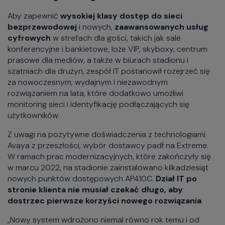
Aby zapewnić
wysokiej klasy dostęp do sieci
bezprzewodowej
i nowych,
zaawansowanych usług
cyfrowych
w strefach dla gości, takich jak sale
konferencyjne i bankietowe, loże VIP, skyboxy, centrum
prasowe dla mediów, a także w biurach stadionu i
szatniach dla drużyn, zespół IT postanowił rozejrzeć się
za nowoczesnym, wydajnym i niezawodnym
rozwiązaniem na lata, które dodatkowo umożliwi
monitoring sieci i identyfikację podłączających się
użytkowników.
Z uwagi na pozytywne doświadczenia z technologiami
Avaya z przeszłości, wybór dostawcy padł na Extreme.
W ramach prac modernizacyjnych, które zakończyły się
w marcu 2022, na stadionie zainstalowano kilkadziesiąt
nowych punktów dostępowych AP410C.
Dział IT po
stronie klienta nie musiał czekać długo, aby
dostrzec pierwsze korzyści nowego rozwiązania
.
„Nowy system wdrożono niemal równo rok temu i od