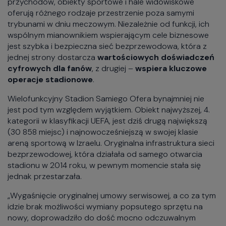
przychodów, obiekty sportowe i hale widowiskowe
oferują różnego rodzaje przestrzenie poza samymi
trybunami w dniu meczowym. Niezależnie od funkcji, ich
wspólnym mianownikiem wspierającym cele biznesowe
jest szybka i bezpieczna sieć bezprzewodowa, która z
jednej strony dostarcza
wartościowych doświadczeń
cyfrowych dla fanów
, z drugiej –
wspiera kluczowe
operacje stadionowe
.
Wielofunkcyjny Stadion Samiego Ofera bynajmniej nie
jest pod tym względem wyjątkiem. Obiekt najwyższej, 4.
kategorii w klasyfikacji UEFA, jest dziś drugą największą
(30 858 miejsc) i najnowocześniejszą w swojej klasie
areną sportową w Izraelu. Oryginalna infrastruktura sieci
bezprzewodowej, która działała od samego otwarcia
stadionu w 2014 roku, w pewnym momencie stała się
jednak przestarzała.
„Wygaśnięcie oryginalnej umowy serwisowej, a co za tym
idzie brak możliwości wymiany popsutego sprzętu na
nowy, doprowadziło do dość mocno odczuwalnym