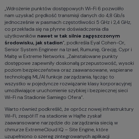
„Wdrożenie punktów dostępowych Wi-Fi 6 pozwoliło
nam uzyskać prędkość transmisji danych do 4,8 Gb/s
jednocześnie w pasmach częstotliwości 5 GHz i 2,4 GHz,
co przekłada się na płynne doświadczenia dla
użytkowników
nawet w tak silnie zagęszczonym
środowisku, jak stadion
”, podkreśla Eyal Cohen-Or,
Senior System Engineer na Izrael, Rumunię, Grecję, Cypr i
Maltę w Extreme Networks. „Zainstalowane punkty
dostępowe zapewniły doskonałą przepustowość, wysoki
poziom bezpieczeństwa oraz zaawansowane, wspierane
technologią ML/AI funkcje zarządzania, łącząc to
wszystko w pojedyncze rozwiązanie klasy korporacyjnej
umożliwiające uruchomienie szybkiej i bezpiecznej sieci
Wi-Fi na Stadionie Samiego Ofera”.
Warto również podkreślić, że oprócz nowej infrastruktury
Wi-Fi, zespół IT na stadionie w Hajfie zyskał
zaawansowane narzędzie do zarządzania siecią w
chmurze ExtremeCloud IQ – Site Engine, które
uzupełniono o szereg zintegrowanych aplikacji