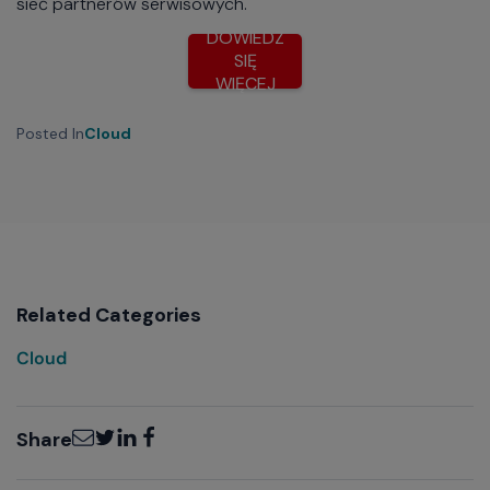
sieć partnerów serwisowych.
DOWIEDZ
SIĘ
WIĘCEJ
Posted In
Cloud
Related Categories
Cloud
Email
Twitter
LinkedIn
Facebook
Share