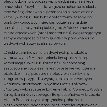
błędu ludzkiego podczas wprowadzania zmian, lecz
umożliwia też szybsze i łatwiejsze uruchamianie sieci z
możliwością dodawania, przenoszenia i wymieniania
kamer „w biegu”. Jak tylko dostarczymy zasoby do
punktów końcowych, sieć samodzielnie znajduje
najkrótszą i optymalną ścieżkę od źródeł (kamer) do
miejsc docelowych (stacji monitoringu), zwiększając tym
samym wydajność transmisji video w porównaniu do
tradycyjnych rozwiązań sieciowych.
„Dzięki wyeliminowaniu tradycyjnych protokołów
warstwowych PIM i zastąpieniu ich uproszczoną
kombinacją funkcji ISIS routing / IGMP snooping,
zastosowane rozwiązanie jest proste we wdrożeniu i
obsłudze, mniej podatne na błędy oraz szybkie w
integracji w przypadku wystąpienia niekorzystnych
warunków sieciowych”, wyjaśnia Piotr Szołkowski.
„Poprzez wykorzystanie Extreme Fabric Connect, Wydział
Zarządzania Kryzysowego i Bezpieczeństwa w Urzędzie
Miasta Poznania zyskał optymalne połączenie
niezawodności, wydajności oraz łatwości użytkowania