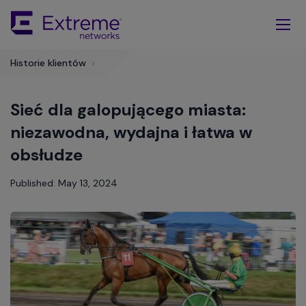
Skip
To
Main
Content
Historie klientów
>
Sieć dla galopującego miasta:
niezawodna, wydajna i łatwa w
obsłudze
Published: May 13, 2024