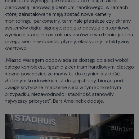
techniczne wymagające dostępu do sieci, a także
planowaną renowację centrum handlowego, w ramach
której zainstalowane mają zostać nowe kamery
monitoringu, parkometry, terminale płatnicze czy ekrany
systemów digital signage, podjęto decyzję o stopniowej
wymianie starej infrastruktury zarówno w rdzeniu, jak i na
brzegu sieci – w sposób płynny, elastyczny i efektywny
kosztowo.
„Miasto Waregem odpowiada za dostęp do sieci wokół
całego kompleksu, łącznie z centrum handlowym, dlatego
można powiedzieć że mamy tu do czynienia z dość
złożonym środowiskiem. Z drugiej strony, biorąc pod
uwagę krytyczne znaczenie sieci w tym konkretnym
przypadku, niezawodność i stabilność stanowiły
najwyższy priorytet”, Bart Amelinckx dodaje.