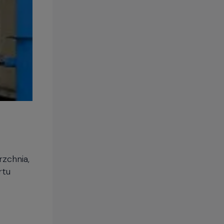
zchnia,
rtu