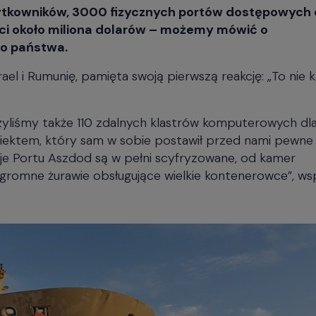
żytkowników, 3000 fizycznych portów dostępowych 
ści około miliona dolarów – możemy mówić o
go państwa.
ael i Rumunię, pamięta swoją pierwszą reakcję: „To nie
yliśmy także 110 zdalnych klastrów komputerowych dl
iektem, który sam w sobie postawił przed nami pewne
e Portu Aszdod są w pełni scyfryzowane, od kamer
romne żurawie obsługujące wielkie kontenerowce”, w