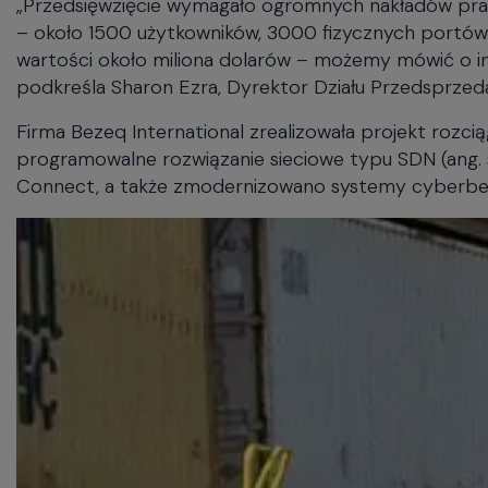
„Przedsięwzięcie wymagało ogromnych nakładów prac
– około 1500 użytkowników, 3000 fizycznych portów
wartości około miliona dolarów – możemy mówić o in
podkreśla Sharon Ezra, Dyrektor Działu Przedsprzeda
Firma Bezeq International zrealizowała projekt rozc
programowalne rozwiązanie sieciowe typu SDN (ang.
Connect, a także zmodernizowano systemy cyberbez