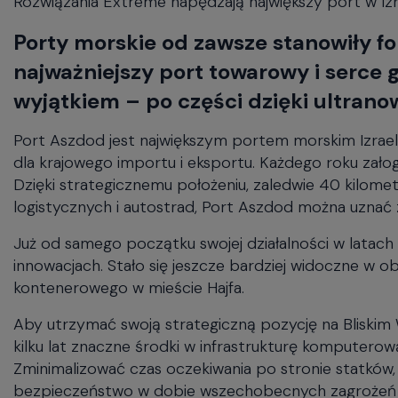
Rozwiązania Extreme napędzają największy port w Izr
will
close
Porty morskie od zawsze stanowiły f
the
current
najważniejszy port towarowy i serce g
menu.
wyjątkiem – po części dzięki ultra
Spacebar
will
Port Aszdod jest największym portem morskim Izrael
open
dla krajowego importu i eksportu. Każdego roku zało
the
current
Dzięki strategicznemu położeniu, zaledwie 40 kilomet
menu.
logistycznych i autostrad, Port Aszdod można uznać 
Już od samego początku swojej działalności w latac
innowacjach. Stało się jeszcze bardziej widoczne w o
kontenerowego w mieście Hajfa.
Aby utrzymać swoją strategiczną pozycję na Bliskim 
kilku lat znaczne środki w infrastrukturę komputero
Zminimalizować czas oczekiwania po stronie statków
bezpieczeństwo w dobie wszechobecnych zagrożeń c