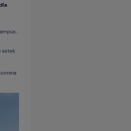
dla
 kampus…
a setek
spomina