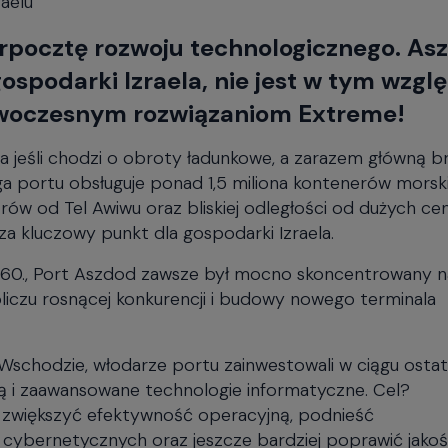
aelu
orpocztę rozwoju technologicznego. As
ospodarki Izraela, nie jest w tym wzgl
nowoczesnym rozwiązaniom Extreme!
a jeśli chodzi o obroty ładunkowe, a zarazem główną 
ga portu obsługuje ponad 1,5 miliona kontenerów morski
rów od Tel Awiwu oraz bliskiej odległości od dużych c
za kluczowy punkt dla gospodarki Izraela.
h 60., Port Aszdod zawsze był mocno skoncentrowany n
bliczu rosnącej konkurencji i budowy nowego terminala
Wschodzie, włodarze portu zainwestowali w ciągu ostat
wą i zaawansowane technologie informatyczne. Cel?
, zwiększyć efektywność operacyjną, podnieść
ybernetycznych oraz jeszcze bardziej poprawić jako