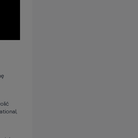
nę
olić
tional,