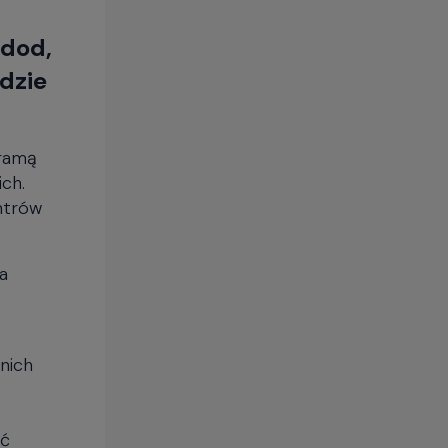
zdod,
ędzie
bramą
ch.
entrów
a
nich
ść