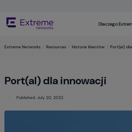
Skip
To
Main
The
Content
Dlaczego Extre
site
navigation
utilizes
keyboard
Extreme Networks
/
Resources
/
Historie klientów
/
Port(al) dl
functionality
using
the
arrow
Port(al) dla innowacji
keys,
enter,
escape,
and
Published: July 20, 2022
spacebar
commands.
Arrow
keys
can