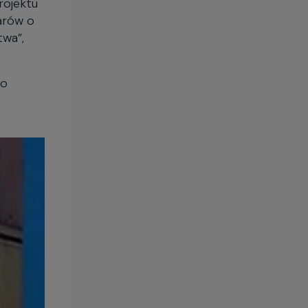
rojektu
arów o
twa”,
no