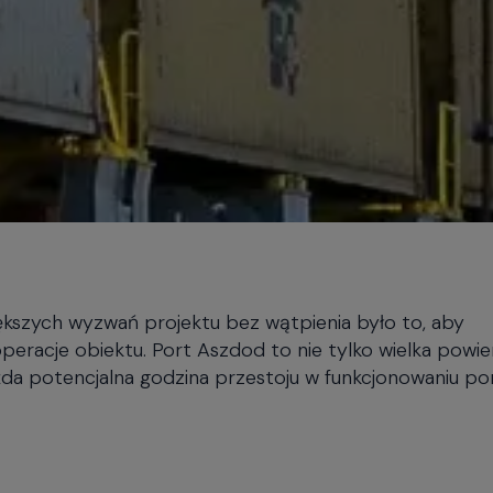
ększych wyzwań projektu bez wątpienia było to, aby
racje obiektu. Port Aszdod to nie tylko wielka powier
żda potencjalna godzina przestoju w funkcjonowaniu po