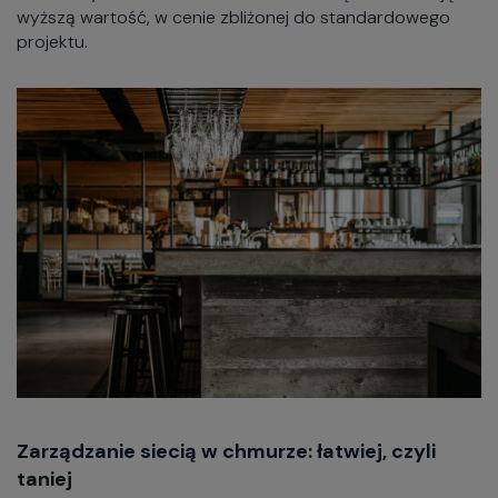
wyższą wartość, w cenie zbliżonej do standardowego
projektu.
Zarządzanie siecią w chmurze: łatwiej, czyli
taniej