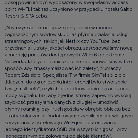
pokój powinien być wyposażony w swój własny access
point Wi-Fi. I tak też uczyniono w przypadku hotelu Saltic
Resort & SPA Łeba.
„Aby uzyskać jak najlepsze połączenie w mocno
zagęszczonym środowisku oraz płynne działanie usług
streamingowych, takich jak Netflix czy YouTube, bez
przycinania i utraty jakości obrazu, zastosowaliśmy nową
generację punktów dostępowych Wi-Fi 6 od Extreme
Networks, których rozmieszczenie zaplanowaliśmy w taki
sposób, aby zmaksymalizować ich zalety”, tłumaczy
Robert Zdziebło, Specjalista IT w firmie SimTel sp. z o.o.
„Kluczem do ograniczenia interferencji było stworzenie
tzw. „small cells”, czyli stref o odpowiednio ograniczonej
mocy sygnału. Tak, aby z jednej strony zapewnić wysoką
szybkość przesyłania danych, z drugiej – umożliwić
płynny roaming, czyli ruch gościa w obrębie obiektu bez
utraty połączenia. Dodatkowym czynnikiem ułatwiającym
korzystanie z hotelowego Wi-Fi jest zastosowanie
jednego identyfikatora SSID dla wszystkich gości, przy
jednoczesnym odizolowaniu od siebie klientów”.