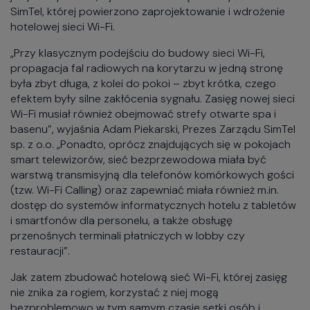
SimTel, której powierzono zaprojektowanie i wdrożenie
hotelowej sieci Wi-Fi.
„Przy klasycznym podejściu do budowy sieci Wi-Fi,
propagacja fal radiowych na korytarzu w jedną stronę
była zbyt długa, z kolei do pokoi – zbyt krótka, czego
efektem były silne zakłócenia sygnału. Zasięg nowej sieci
Wi-Fi musiał również obejmować strefy otwarte spa i
basenu”, wyjaśnia Adam Piekarski, Prezes Zarządu SimTel
sp. z o.o. „Ponadto, oprócz znajdujących się w pokojach
smart telewizorów, sieć bezprzewodowa miała być
warstwą transmisyjną dla telefonów komórkowych gości
(tzw. Wi-Fi Calling) oraz zapewniać miała również m.in.
dostęp do systemów informatycznych hotelu z tabletów
i smartfonów dla personelu, a także obsługę
przenośnych terminali płatniczych w lobby czy
restauracji”.
Jak zatem zbudować hotelową sieć Wi-Fi, której zasięg
nie znika za rogiem, korzystać z niej mogą
bezproblemowo w tym samym czasie setki osób i