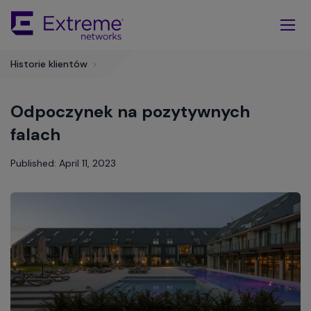
Skip
To
Main
Content
Historie klientów
>
Odpoczynek na pozytywnych
falach
Published: April 11, 2023