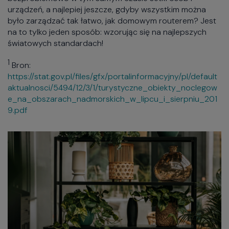
urządzeń, a najlepiej jeszcze, gdyby wszystkim można
było zarządzać tak łatwo, jak domowym routerem? Jest
na to tylko jeden sposób: wzorując się na najlepszych
światowych standardach!
1
Bron:
https://stat.gov.pl/files/gfx/portalinformacyjny/pl/default
aktualnosci/5494/12/3/1/turystyczne_obiekty_noclegow
e_na_obszarach_nadmorskich_w_lipcu_i_sierpniu_201
9.pdf