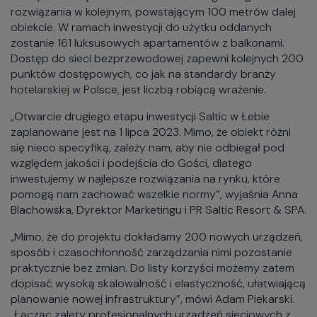
rozwiązania w kolejnym, powstającym 100 metrów dalej
obiekcie. W ramach inwestycji do użytku oddanych
zostanie 161 luksusowych apartamentów z balkonami.
Dostęp do sieci bezprzewodowej zapewni kolejnych 200
punktów dostępowych, co jak na standardy branży
hotelarskiej w Polsce, jest liczbą robiącą wrażenie.
„Otwarcie drugiego etapu inwestycji Saltic w Łebie
zaplanowane jest na 1 lipca 2023. Mimo, że obiekt różni
się nieco specyfiką, zależy nam, aby nie odbiegał pod
względem jakości i podejścia do Gości, dlatego
inwestujemy w najlepsze rozwiązania na rynku, które
pomogą nam zachować wszelkie normy”, wyjaśnia Anna
Blachowska, Dyrektor Marketingu i PR Saltic Resort & SPA.
„Mimo, że do projektu dokładamy 200 nowych urządzeń,
sposób i czasochłonność zarządzania nimi pozostanie
praktycznie bez zmian. Do listy korzyści możemy zatem
dopisać wysoką skalowalność i elastyczność, ułatwiającą
planowanie nowej infrastruktury”, mówi Adam Piekarski.
„Łącząc zalety profesjonalnych urządzeń sieciowych z