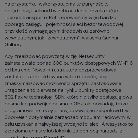
na przystanku, wykorzystujemy te paręnaście,
parędziesiąt sekund by zebrać dane i przekazać je
liderom transportu. Potrzebowaliśmy więc bardzo
dobrego zasięgu i pojemności sieci bezprzewodowej
przy dość wymagającym środowisku, zarówno
wewnętrznym, jak i zewnętrznym”, wyjaśnia Gunnar
Gulberg.
Aby zrealizować powyższą wizję, Netsecurity
zainstalowało ponad 600 punktów dostępowych Wi-Fi 6
od Extreme. Nowa infrastruktura bezprzewodowa
została przeprojektowana w taki sposób, aby
zmaksymalizować możliwości sprzętu. Zastosowane
urządzenia to pierwsze na rynku punkty dostępowe
802.11ax w technologii SDN, które nie tylko obsługują dwa
pasma lub podwójne pasmo 5 GHz, ale posiadają także
programowalne tryby pracy, pozwalając zespołowi IT w
Sporveien optymalnie zarządzać modułami radiowymi w
celu uzyskania najwyższej wydajności sieci. A wszystko to
z poziomu chmury lub lokalnie za pomocą narzędzi z
pakietu
ExtremeCloud IQ
.