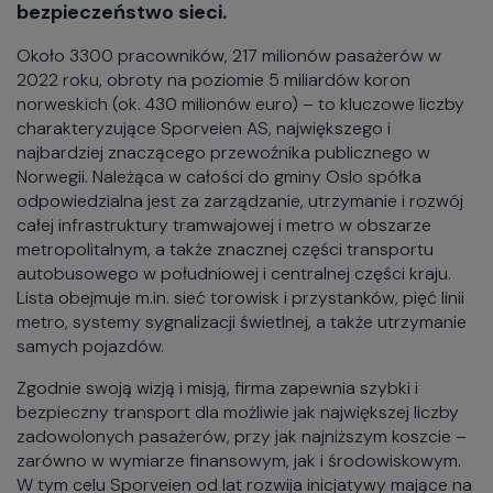
bezpieczeństwo sieci.
Około 3300 pracowników, 217 milionów pasażerów w
2022 roku, obroty na poziomie 5 miliardów koron
norweskich (ok. 430 milionów euro) – to kluczowe liczby
charakteryzujące Sporveien AS, największego i
najbardziej znaczącego przewoźnika publicznego w
Norwegii. Należąca w całości do gminy Oslo spółka
odpowiedzialna jest za zarządzanie, utrzymanie i rozwój
całej infrastruktury tramwajowej i metro w obszarze
metropolitalnym, a także znacznej części transportu
autobusowego w południowej i centralnej części kraju.
Lista obejmuje m.in. sieć torowisk i przystanków, pięć linii
metro, systemy sygnalizacji świetlnej, a także utrzymanie
samych pojazdów.
Zgodnie swoją wizją i misją, firma zapewnia szybki i
bezpieczny transport dla możliwie jak największej liczby
zadowolonych pasażerów, przy jak najniższym koszcie –
zarówno w wymiarze finansowym, jak i środowiskowym.
W tym celu Sporveien od lat rozwija inicjatywy mające na