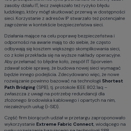
zasoby działu IT, lecz zwiększało też ryzyko błędu
ludzkiego, który mógł skutkować przerwą w dostępności
sieci. Korzystanie z adresów IP stwarzało też potencjalne
zagrożenie w kontekście bezpieczeństwa sieci.
Działania mające na celu poprawę bezpieczeństwa i
odporności na awarie mają to do siebie, że często
odbywają się kosztem większego skomplikowania sieci,
co z kolei przekłada się na wyższe nakłady operacyjne.
Aby przełamać to błędne koło, zespół IT Sporveien
zdawał sobie sprawę, że budowa nowej sieci wymagać
będzie innego podejścia. Zdecydowano więc, że nowe
rozwiązanie powinno bazować na technologii
Shortest
Path Bridging
(SPB), tj. protokole IEEE 802.1aq –
zwłaszcza z uwagi na potrzebę redundancji dla
złożonego środowiska kablowego i opartych na nim,
niezależnych usług (I-SID).
Część firm biorących udział w przetargu zaproponowało
wykorzystanie
Extreme Fabric Connect
, wiodącego na
rynku rozwiązania bazującego na technologii SPB.