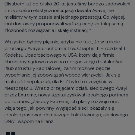
Elisabeth już od blisko 20 lat jesteśmy bardzo zadowoleni
z szybkości i elastyczności, jaką dawała Avaya, nie
mieliśmy w tym czasie ani jednego przestoju. Co więcej,
inni dostawcy proponowali wyższą cenę za taką samą
złożoność rozwiązania i skalę instalacji.”
Wszystko byłoby pięknie, gdyby nie fakt, że w trakcie
przetargu Avaya uruchomiła tzw. Chapter 11 – rozdział 11.
Kodeksu Upadłościowego w USA, który daje firmie
chroniony sądowo czas na reorganizację działalności
i/lub struktury kapitałowej, zanim możliwe będzie
wypełnianie jej zobowiązań wobec wierzycieli. Jak się
miało później okazać, dla ETZ było to szczęście w
nieszczęściu. Wraz z przejęciem działu sieciowego Avayi
przez Extreme, nowy szpital zyskiwał idealnego partnera
do rozmów. „Zasoby Extreme, ich plany rozwoju oraz
wizja tego, jak powinny wyglądać sieci, okazały się
idealnie pasować do naszego kolektywnego, sieciowego
DNA”, wspomina Franz.