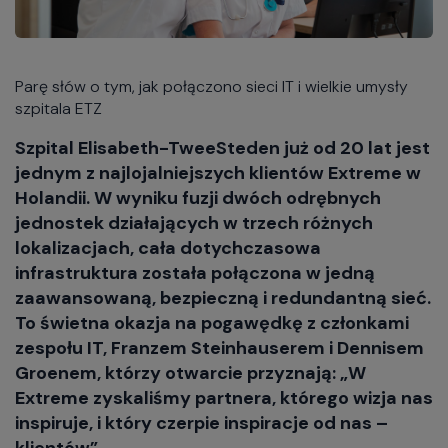
Parę słów o tym, jak połączono sieci IT i wielkie umysły
szpitala ETZ
Szpital Elisabeth-TweeSteden już od 20 lat jest
jednym z najlojalniejszych klientów Extreme w
Holandii. W wyniku fuzji dwóch odrębnych
jednostek działających w trzech różnych
lokalizacjach, cała dotychczasowa
infrastruktura została połączona w jedną
zaawansowaną, bezpieczną i redundantną sieć.
To świetna okazja na pogawędkę z członkami
zespołu IT, Franzem Steinhauserem i Dennisem
Groenem, którzy otwarcie przyznają: „W
Extreme zyskaliśmy partnera, którego wizja nas
inspiruje, i który czerpie inspiracje od nas –