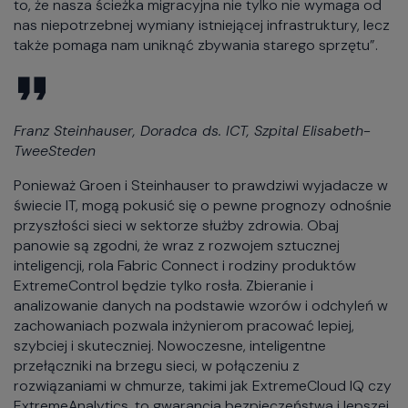
to, że nasza ścieżka migracyjna nie tylko nie wymaga od
nas niepotrzebnej wymiany istniejącej infrastruktury, lecz
także pomaga nam uniknąć zbywania starego sprzętu”.
Franz Steinhauser, Doradca ds. ICT, Szpital Elisabeth-
TweeSteden
Ponieważ Groen i Steinhauser to prawdziwi wyjadacze w
świecie IT, mogą pokusić się o pewne prognozy odnośnie
przyszłości sieci w sektorze służby zdrowia. Obaj
panowie są zgodni, że wraz z rozwojem sztucznej
inteligencji, rola Fabric Connect i rodziny produktów
ExtremeControl będzie tylko rosła. Zbieranie i
analizowanie danych na podstawie wzorów i odchyleń w
zachowaniach pozwala inżynierom pracować lepiej,
szybciej i skuteczniej. Nowoczesne, inteligentne
przełączniki na brzegu sieci, w połączeniu z
rozwiązaniami w chmurze, takimi jak ExtremeCloud IQ czy
ExtremeAnalytics, to gwarancja bezpieczeństwa i lepszej