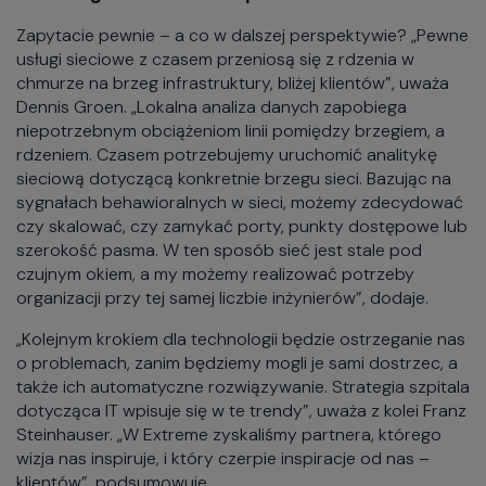
Zapytacie pewnie – a co w dalszej perspektywie? „Pewne
usługi sieciowe z czasem przeniosą się z rdzenia w
chmurze na brzeg infrastruktury, bliżej klientów”, uważa
Dennis Groen. „Lokalna analiza danych zapobiega
niepotrzebnym obciążeniom linii pomiędzy brzegiem, a
rdzeniem. Czasem potrzebujemy uruchomić analitykę
sieciową dotyczącą konkretnie brzegu sieci. Bazując na
sygnałach behawioralnych w sieci, możemy zdecydować
czy skalować, czy zamykać porty, punkty dostępowe lub
szerokość pasma. W ten sposób sieć jest stale pod
czujnym okiem, a my możemy realizować potrzeby
organizacji przy tej samej liczbie inżynierów”, dodaje.
„Kolejnym krokiem dla technologii będzie ostrzeganie nas
o problemach, zanim będziemy mogli je sami dostrzec, a
także ich automatyczne rozwiązywanie. Strategia szpitala
dotycząca IT wpisuje się w te trendy”, uważa z kolei Franz
Steinhauser. „W Extreme zyskaliśmy partnera, którego
wizja nas inspiruje, i który czerpie inspiracje od nas –
klientów”, podsumowuje.