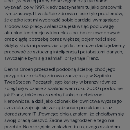
sieci. „W naszej pracy dostrzegam dziś tyle samo
wyzwań, co w 1997, kiedy zaczynałem tu jako pracownik
tymczasowy. IT w służbie zdrowia niesie tyle problemów,
że ciężko jest mi wyobrazić sobie bardziej wymagające
środowisko pracy. Zwłaszcza, jeśli wziąć pod uwagę
aktualne tendencje w kierunku sieci bezprzewodowych
oraz ciągłą potrzebę coraz większej pojemności sieci.
Gdyby ktoś mi powiedział pięć lat temu, że dziś będziemy
pracować ze sztuczną inteligencją i petabajtami danych,
zwyczajnie bym się zaśmiał”, przyznaje Franz.
Dennis Groen przeszedł podobną ścieżkę, choć jego
przygoda ze służbą zdrowia zaczęła się w Szpitalu
TweeSteden. Początek jego kariery w branży również
zbiegł się w czasie z szaleństwem roku 2000 i podobnie
jak Franz, także ma za sobą funkcje techniczne i
kierownicze, a dziś jako członek kierownictwa wyższego
szczebla, zajmuje się zarządzaniem projektami oraz
doradztwem IT. „Pewnego dnia uznałem, że chciałbym się
swoją pracą cieszyć. Żadne wynagrodzenie tego nie
przebije. Na szczęście znalazłem tu to, czego szukałem.