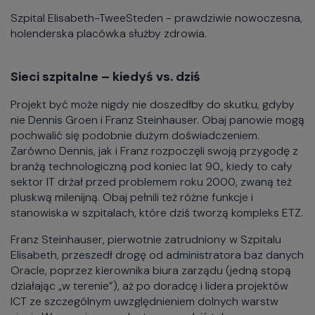
Szpital Elisabeth-TweeSteden - prawdziwie nowoczesna,
holenderska placówka służby zdrowia.
Sieci szpitalne – kiedyś vs. dziś
Projekt być może nigdy nie doszedłby do skutku, gdyby
nie Dennis Groen i Franz Steinhauser. Obaj panowie mogą
pochwalić się podobnie dużym doświadczeniem.
Zarówno Dennis, jak i Franz rozpoczęli swoją przygodę z
branżą technologiczną pod koniec lat 90., kiedy to cały
sektor IT drżał przed problemem roku 2000, zwaną też
pluskwą milenijną. Obaj pełnili też różne funkcje i
stanowiska w szpitalach, które dziś tworzą kompleks ETZ.
Franz Steinhauser, pierwotnie zatrudniony w Szpitalu
Elisabeth, przeszedł drogę od administratora baz danych
Oracle, poprzez kierownika biura zarządu (jedną stopą
działając „w terenie”), aż po doradcę i lidera projektów
ICT ze szczególnym uwzględnieniem dolnych warstw