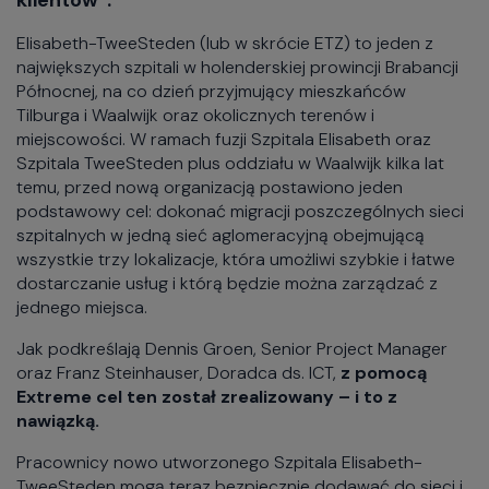
klientów”.
Elisabeth-TweeSteden (lub w skrócie ETZ) to jeden z
największych szpitali w holenderskiej prowincji Brabancji
Północnej, na co dzień przyjmujący mieszkańców
Tilburga i Waalwijk oraz okolicznych terenów i
miejscowości. W ramach fuzji Szpitala Elisabeth oraz
Szpitala TweeSteden plus oddziału w Waalwijk kilka lat
temu, przed nową organizacją postawiono jeden
podstawowy cel: dokonać migracji poszczególnych sieci
szpitalnych w jedną sieć aglomeracyjną obejmującą
wszystkie trzy lokalizacje, która umożliwi szybkie i łatwe
dostarczanie usług i którą będzie można zarządzać z
jednego miejsca.
Jak podkreślają Dennis Groen, Senior Project Manager
oraz Franz Steinhauser, Doradca ds. ICT,
z pomocą
Extreme cel ten został zrealizowany – i to z
nawiązką.
Pracownicy nowo utworzonego Szpitala Elisabeth-
TweeSteden mogą teraz bezpiecznie dodawać do sieci i