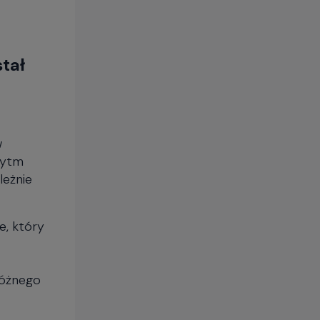
tał
w
rytm
leżnie
e, który
różnego
a na XVI