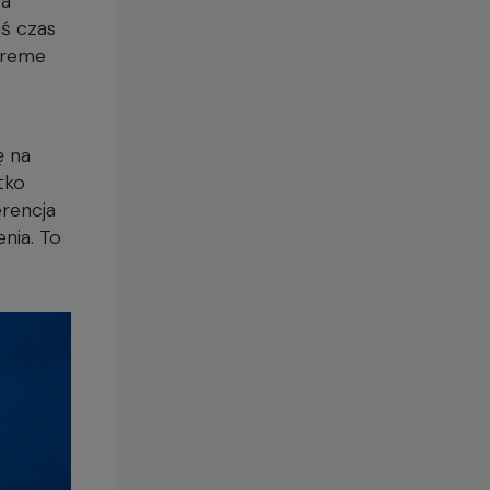
iś czas
xtreme
ę na
tko
erencja
nia. To