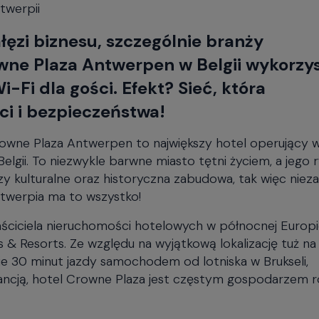
twerpii
łęzi biznesu, szczególnie branży
rowne Plaza Antwerpen w Belgii wykorzys
Fi dla gości. Efekt? Sieć, która
i i bezpieczeństwa!
rowne Plaza Antwerpen to największy hotel operujący 
lgii. To niezwykle barwne miasto tętni życiem, a jego 
y kulturalne oraz historyczna zabudowa, tak więc nieza
ntwerpia ma to wszystko!
ciciela nieruchomości hotelowych w północnej Europi
 & Resorts. Ze względu na wyjątkową lokalizację tuż na
ie 30 minut jazdy samochodem od lotniska w Brukseli,
rancją, hotel Crowne Plaza jest częstym gospodarzem 
lanować zarówno duży, jak i mały event. Pomieszczeni