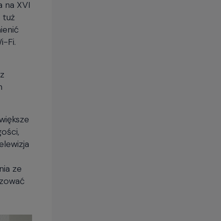
 tuż
ienić
-Fi.
 z
m
większe
ości,
elewizja
nia ze
izować