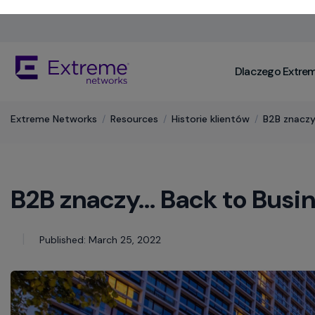
Skip
To
Main
The
Content
Dlaczego Extre
site
navigation
utilizes
keyboard
Extreme Networks
/
Resources
/
Historie klientów
/
B2B znaczy
functionality
using
the
arrow
B2B znaczy… Back to Busin
keys,
enter,
escape,
and
Published: March 25, 2022
spacebar
commands.
Arrow
keys
can