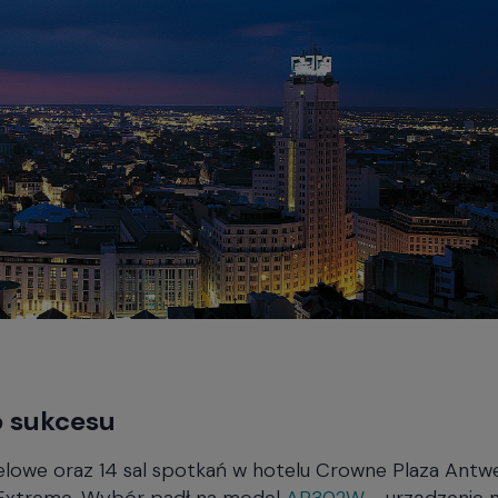
o sukcesu
elowe oraz 14 sal spotkań w hotelu Crowne Plaza Ant
Extreme. Wybór padł na model
AP302W
- urządzenie 