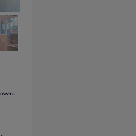
towanie
ż
ra