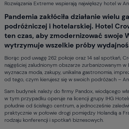
Rozwiązania Extreme wspierają największy hotel w An
will
close
Pandemia zakłóciła działanie wielu ga
the
current
podróżniczej i hotelarskiej. Hotel C
menu.
ten czas, aby zmodernizować swoje Wi-
Spacebar
will
wytrzymuje wszelkie próby wydajnośc
open
the
Biorąc pod uwagę 262 pokoje oraz 14 sal spotkań, C
current
najgęściej zaludnionym obszarze zurbanizowanym w Be
menu.
wyznacza moda, zakupy, unikalna gastronomia, imprez
od tego, czym kierujesz się w swoich podróżach – A
Sam budynek należy do firmy Pandox, wiodącego właś
w tym przypadku operuje na licencji grupy IHG Hotels
południe od ścisłego centrum, a jednocześnie zaledw
praktycznie w połowie drogi pomiędzy Holandią a F
rodzaju konferencji i spotkań biznesowych.
Działający na miejscu zespół doradców pomoże Ci zap