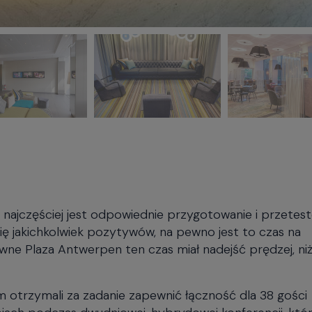
 najczęściej jest odpowiednie przygotowanie i przetes
ę jakichkolwiek pozytywów, na pewno jest to czas na
ne Plaza Antwerpen ten czas miał nadejść prędzej, ni
 otrzymali za zadanie zapewnić łączność dla 38 gości
ach podczas dwudniowej, hybrydowej konferencji, któ