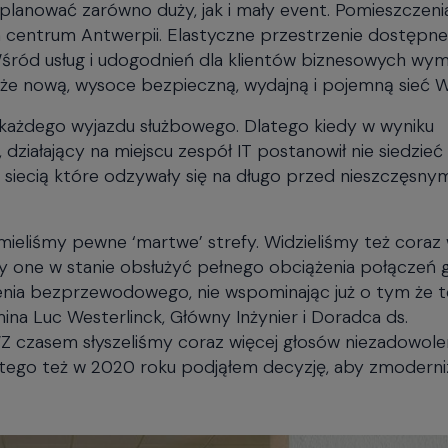
na centrum Antwerpii. Elastyczne przestrzenie dostępne
śród usług i udogodnień dla klientów biznesowych wym
że nową, wysoce bezpieczną, wydajną i pojemną sieć Wi
 każdego wyjazdu służbowego. Dlatego kiedy w wyniku
ziałający na miejscu zespół IT postanowił nie siedzieć
 siecią które odzywały się na długo przed nieszczęsny
ieliśmy pewne ‘martwe’ strefy. Widzieliśmy też coraz 
y one w stanie obsłużyć pełnego obciążenia połączeń g
zenia bezprzewodowego, nie wspominając już o tym że t
na Luc Westerlinck, Główny Inżynier i Doradca ds.
 czasem słyszeliśmy coraz więcej głosów niezadowole
Dlatego też w 2020 roku podjąłem decyzję, aby zmodern