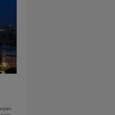
werpen
nowej