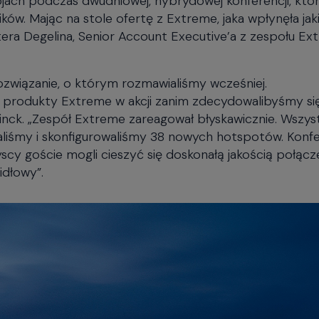
ników. Mając na stole ofertę z Extreme, jaka wpłynęła jak
tera Degelina, Senior Account Executive’a z zespołu E
ozwiązanie, o którym rozmawialiśmy wcześniej.
 produkty Extreme w akcji zanim zdecydowalibyśmy si
linck. „Zespół Extreme zareagował błyskawicznie. Wszys
aliśmy i skonfigurowaliśmy 38 nowych hotspotów. Konf
cy goście mogli cieszyć się doskonałą jakością połącze
idłowy”.