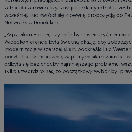
zakładała zarówno fizyczny, jak i zdalny udział uczest
wcześniej. Luc zwrócił się z pewną propozycją do Pe
Networks w Beneluksie.
„Zapytałem Petera, czy mógłby dostarczyć dla nas r
Wideokonferencja była świetną okazją, aby zobaczyć
modernizację w szerszej skali”, podkreśla Luc Wester
poszło bardzo sprawnie, wspólnymi siłami zainstalow
odbyła się bez choćby najmniejszego problemu, wszys
tylko utwierdziło nas, że początkowy wybór był praw