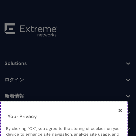
Solutions
Toggle
ログイン
Toggle
新着情報
Toggle
企業情報
Toggle
Your Privacy
お問い合わせ
By clicking “OK”, you agree to the storing of cookies on your
Toggle
device to enhance site navigation, analyze site usage, and