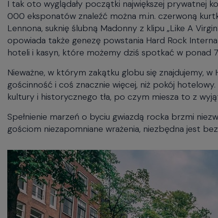
I tak oto wyglądały początki największej prywatnej k
000 eksponatów znaleźć można m.in. czerwoną kurtkę 
Lennona, suknię ślubną Madonny z klipu „Like A Virgin”
opowiada także genezę powstania Hard Rock Internatio
hoteli i kasyn, które możemy dziś spotkać w ponad 7
Nieważne, w którym zakątku globu się znajdujemy, w
gościnność i coś znacznie więcej, niż pokój hotelowy. 
kultury i historycznego tła, po czym miesza to z wyj
Spełnienie marzeń o byciu gwiazdą rocka brzmi niez
gościom niezapomniane wrażenia, niezbędna jest bez