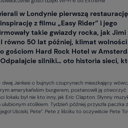
wiadczenie gości dzięki Wi-Fi 6 od Extreme
wierali w Londynie pierwszą restauracj
spirację z filmu „Easy Rider” i jego
irmowały takie gwiazdy rocka, jak Jimi
 równo 50 lat później, klimat wolności 
ylko gościom Hard Rock Hotel w Amster
dpalajcie silniki… oto historia sieci, k
n – dwaj Jankesi o bujnych czuprynach mieszkający wówc
obrym amerykańskim burgerem, postanowili ją otworzyć
lokalu był nie kto inny, jak Eric Clapton. Słynny muzy
m ulubionym stolikiem. Tydzień później przyszła paczka z
 jego! Uściski, Pete”. Pete z liściku to oczywiście Pete 