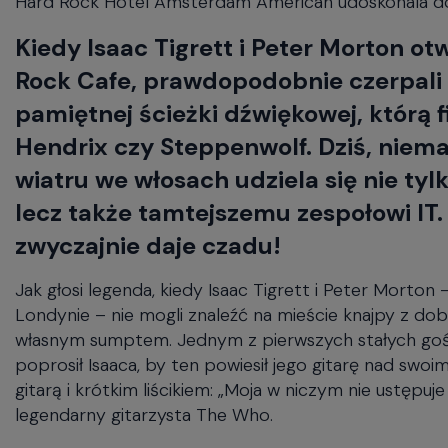
Hard Rock Hotel Amsterdam American udoskonala doś
will
close
Kiedy Isaac Tigrett i Peter Morton ot
the
current
Rock Cafe, prawdopodobnie czerpali in
menu.
pamiętnej ścieżki dźwiękowej, którą f
Spacebar
will
Hendrix czy Steppenwolf. Dziś, niemal
open
wiatru we włosach udziela się nie t
the
current
lecz także tamtejszemu zespołowi IT. O
menu.
zwyczajnie daje czadu!
Jak głosi legenda, kiedy Isaac Tigrett i Peter Morto
Londynie – nie mogli znaleźć na mieście knajpy z d
własnym sumptem. Jednym z pierwszych stałych gości 
poprosił Isaaca, by ten powiesił jego gitarę nad swoi
gitarą i krótkim liścikiem: „Moja w niczym nie ustępuje
legendarny gitarzysta The Who.