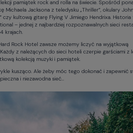
olekcji pamiątek rock and rolla na świecie. Spośród pon
Michaela Jacksona z teledysku „Thriller”, okulary Joh
 czy kultową gitarę Flying V Jimiego Hendrixa. Historia 
nal – jednej z najbardziej rozpoznawalnych sieci restau
4 krajach.
 Hard Rock Hotel zawsze możemy liczyć na wyjątkową
Każdy z należących do sieci hoteli czerpie garściami z l
ątkową kolekcją muzyki i pamiątek.
wykle kusząco. Ale żeby móc tego dokonać i zapewnić 
pieczna i niezawodna sieć…