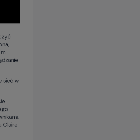
rczyć
ona,
kom
ządzanie
 sieć w
ie
dego
wnikami.
 Claire