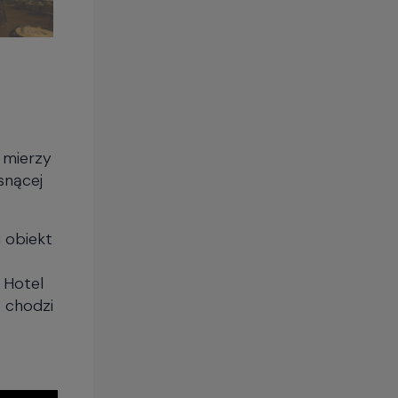
 mierzy
snącej
 obiekt
 Hotel
 chodzi