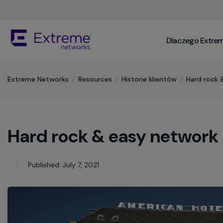
Skip
To
Main
The
Content
Dlaczego Extre
site
navigation
utilizes
keyboard
Extreme Networks
/
Resources
/
Historie klientów
/
Hard rock 
functionality
using
the
arrow
Hard rock & easy network
keys,
enter,
escape,
and
Published: July 7, 2021
spacebar
commands.
Arrow
keys
can