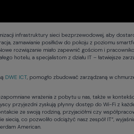
zacji infrastruktury sieci bezprzewodowej, aby dosta
tracja, zamawianie posiłków do pokoju z poziomu smartf
Nowe rozwiązanie miało zapewnić gościom i pracowni
ego hotelu, a specjalistom z działu IT – łatwiejsze zar
mą
DWE ICT
, pomogło zbudować zarządzaną w chmurze
niezapomniane wrażenia z pobytu u nas, także w kontekśc
yscy przyjezdni zyskują płynny dostęp do Wi-Fi z każ
ntakcie ze swoją rodziną, przyjaciółmi czy współpraco
siecią, co pozwoliło odciążyć nasz zespół IT”, wyjaśnia
terdam American.