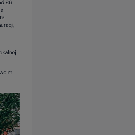
ad 86
na
ta
racji,
okalnej
swoim