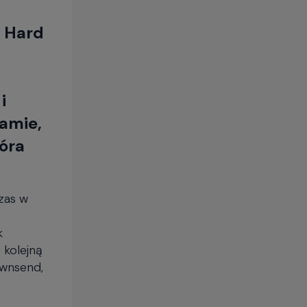
ę Hard
i
damie,
tóra
zas w
k
 kolejną
Townsend,