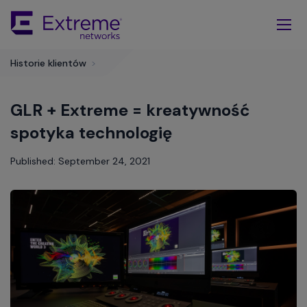
Skip
To
Main
Content
Historie klientów
>
GLR + Extreme = kreatywność
spotyka technologię
Published: September 24, 2021