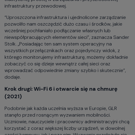
infrastruktury przewodowej.
“Uproszczona infrastruktura i ujednolicone zarządzanie
pozwoliło nam oszczędzić dużo czasu i środków, jakie
wcześniej pochłaniało podłączanie własnych lub
niewspółpracujących elementów sieci”, zaznacza Sander
Stolk. „Posiadając ten sam system operacyjny na
wszystkich przełącznikach oraz pojedynczy widok, z
którego monitorujemy infrastrukturę, możemy dokładnie
zobaczyć co się dzieje wewnątrz całej sieci oraz
wprowadzać odpowiednie zmiany szybko i skutecznie”,
dodaje.
Krok drugi: Wi-Fi 6 i otwarcie się na chmurę
(2021)
Podobnie jak każda uczelnia wyższa w Europie, GLR
stanęło przed rosnącym wyzwaniem mobilności.
Uczniowie, nauczyciele i pracownicy administracyjni chcą
korzystać z coraz większej liczby urządzeń, w dowolnej
części kampusu, jak i poza nim. Wyzwanie przełożyło się