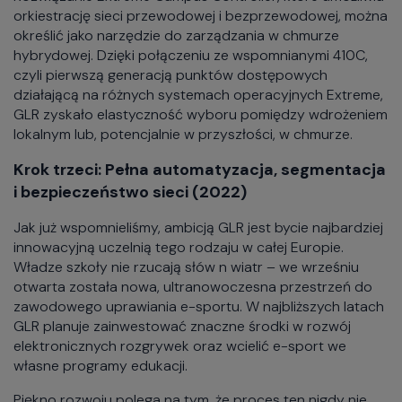
orkiestrację sieci przewodowej i bezprzewodowej, można
określić jako narzędzie do zarządzania w chmurze
hybrydowej. Dzięki połączeniu ze wspomnianymi 410C,
czyli pierwszą generacją punktów dostępowych
działającą na różnych systemach operacyjnych Extreme,
GLR zyskało elastyczność wyboru pomiędzy wdrożeniem
lokalnym lub, potencjalnie w przyszłości, w chmurze.
Krok trzeci: Pełna automatyzacja, segmentacja
i bezpieczeństwo sieci (2022)
Jak już wspomnieliśmy, ambicją GLR jest bycie najbardziej
innowacyjną uczelnią tego rodzaju w całej Europie.
Władze szkoły nie rzucają słów n wiatr – we wrześniu
otwarta została nowa, ultranowoczesna przestrzeń do
zawodowego uprawiania e-sportu. W najbliższych latach
GLR planuje zainwestować znaczne środki w rozwój
elektronicznych rozgrywek oraz wcielić e-sport we
własne programy edukacji.
Piękno rozwoju polega na tym, że proces ten nigdy nie