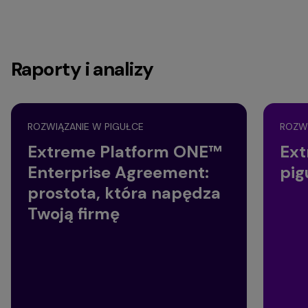
Raporty i analizy
ROZWIĄZANIE W PIGUŁCE
ROZWI
Extreme Platform ONE™
Ext
Enterprise Agreement:
pig
prostota, która napędza
Twoją firmę