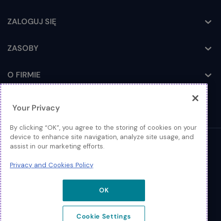
ZALOGUJ SIĘ
Toggle
ZASOBY
Toggle
O FIRMIE
Toggle
Your Privacy
By clicking “OK”, you agree to the storing of cookies on your
device to enhance site navigation, analyze site usage, and
assist in our marketing efforts.
© 2026 Extreme Networks
Privacy and Cookies Policy
Nota prawna
Polityka Prywatności i Plików Cookies
OK
Cookie Settings