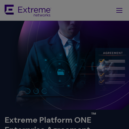
Skip
To
Main
Content
™
Extreme Platform ONE