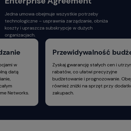
Enterprise Agreement
Jedna umowa obejmuje wszystkie potrzeby
technologiczne – usprawnia zarządzanie, obniża
koszty i upraszcza subskrypcje w dużych
organizacjach.
zanie
Przewidywalność budże
cjami w
Zyskaj gwarancję stałych cen i utrzym
ną datą
rabatów, co ułatwi precyzyjne
nie,
budżetowanie i prognozowanie. Obej
całym
również zniżki na sprzęt przy dodatk
me Networks.
zakupach.