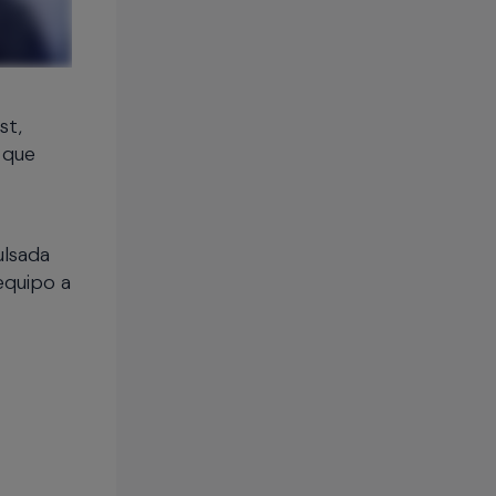
st,
 que
ulsada
 equipo a