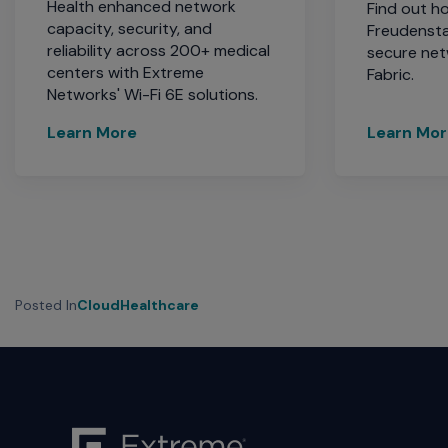
Health enhanced network
Find out h
capacity, security, and
Freudensta
reliability across 200+ medical
secure net
centers with Extreme
Fabric.
Networks' Wi-Fi 6E solutions.
Learn More
Learn Mo
Posted In
Cloud
Healthcare