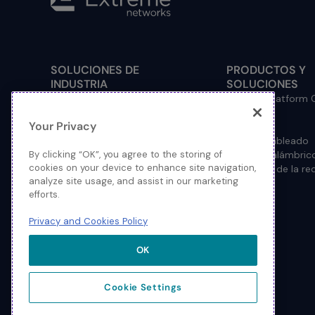
SOLUCIONES DE
PRODUCTOS Y
INDUSTRIA
SOLUCIONES
Gobierno Federal
Extreme Platform
Servicios Financieros
Nube
Your Privacy
Salud
Red Fabric
Educación Superior
Acceso Cableado
By clicking “OK”, you agree to the storing of
Hospitalidad
Acceso Inalámbric
cookies on your device to enhance site navigation,
Manufactura
Seguridad de la re
analyze site usage, and assist in our marketing
Educación Primaria y
efforts.
Secundaria
Retail / Comercio minorista
Privacy and Cookies Policy
Service Provider
Deportes y Auditorios
OK
Gobierno estatal y local
Cookie Settings