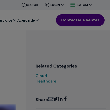
CLOSE
CLOSE
SEARCH
LOGIN
LATAM
MENU
MENU
Contactar a Ventas
ervicios
Acerca de
Related Categories
Cloud
Healthcare
Email
Twitter
LinkedIn
Facebook
Share