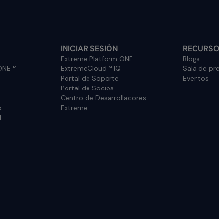
INICIAR SESIÓN
RECURS
Extreme Platform ONE
Blogs
 ONE™
ExtremeCloud™ IQ
Sala de pr
Portal de Soporte
Eventos
Portal de Socios
Centro de Desarrolladores
o
Extreme
d