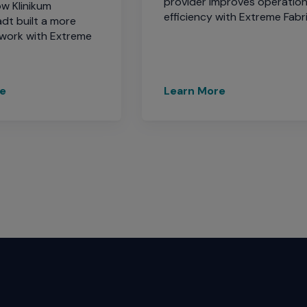
provider improves operation
ow Klinikum
efficiency with Extreme Fabri
dt built a more
work with Extreme
re
Learn More