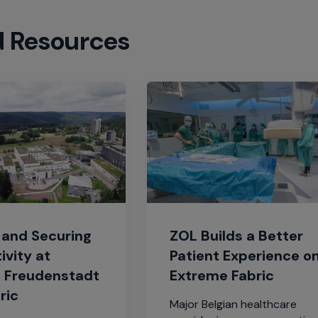
d Resources
 and Securing
ZOL Builds a Better
ivity at
Patient Experience o
m Freudenstadt
Extreme Fabric
ric
Major Belgian healthcare