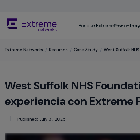
Skip
To
Main
The
Content
Por qué Extreme
Productos y
site
navigation
utilizes
keyboard
​Extreme Networks
/
Recursos
/
Case Study
/
West Suffolk NHS
functionality
using
the
arrow
West Suffolk NHS Foundat
keys,
enter,
escape,
experiencia con Extreme
and
spacebar
commands.
Published: July 31, 2025
Arrow
keys
can