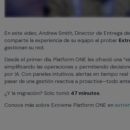
will
close
the
current
menu.
En este video, Andrew Smith, Director de Entrega de 
Spacebar
comparte la experiencia de su equipo al probar
Ext
will
open
gestionan su red.
the
Desde el primer día, Platform ONE les ofreció una “vi
current
menu.
simplificando las operaciones y permitiendo decision
por IA. Con paneles intuitivos, alertas en tiempo real
pasar de una gestión reactiva a proactiva—todo ante
¿Y la migración? Solo tomó
47 minutos
.
Conoce más sobre Extreme Platform ONE en
extre