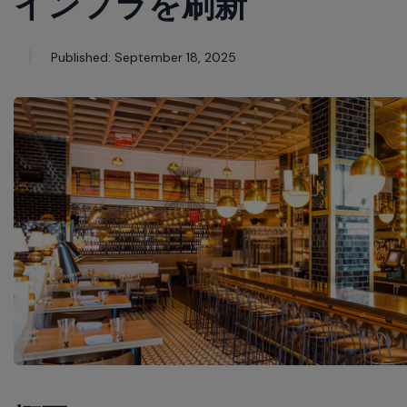
インフラを刷新
commands.
Arrow
keys
Published: September 18, 2025
can
navigate
between
previous/next
items
and
also
move
down
into
a
nested
menu.
Enter
will
open
a
nested