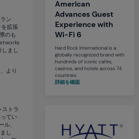
American
Advances Guest
トラン
Experience with
ラを拡張
Wi-Fi 6
導のも
works
Hard Rock International is a
行しまし
globally recognized brand with
hundreds of iconic cafés,
casinos, and hotels across 74
る、より
countries.
詳細を確認
レストラ
なってい
ォール、
いまし