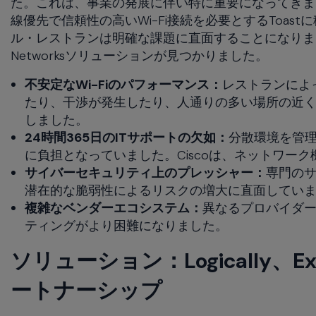
た。これは、事業の発展に伴い特に重要になってきま
線優先で信頼性の高いWi-Fi接続を必要とするToa
ル・レストランは明確な課題に直面することになりましたが
Networksソリューションが見つかりました。
不安定なWi-Fiのパフォーマンス：
レストランによ
たり、干渉が発生したり、人通りの多い場所の近
しました。
24時間365日のITサポートの欠如：
分散環境を管理
に負担となっていました。Ciscoは、ネットワー
サイバーセキュリティ上のプレッシャー：
専門の
潜在的な脆弱性によるリスクの増大に直面してい
複雑なベンダーエコシステム：
異なるプロバイダ
ティングがより困難になりました。
ソリューション：Logically、Extr
ートナーシップ