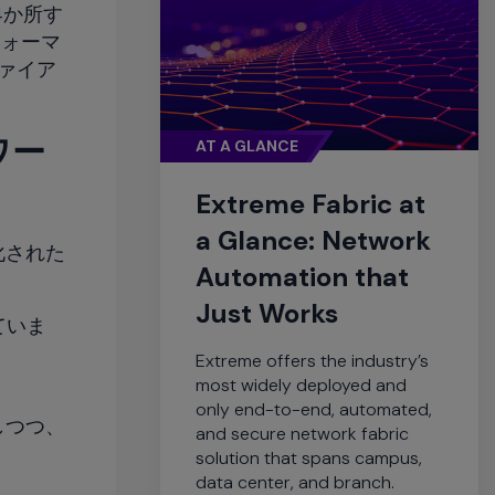
4か所す
フォーマ
ファイア
ワー
AT A GLANCE
Extreme Fabric at
a Glance: Network
化された
Automation that
Just Works
ていま
Extreme offers the industry’s
most widely deployed and
only end-to-end, automated,
しつつ、
and secure network fabric
solution that spans campus,
data center, and branch.