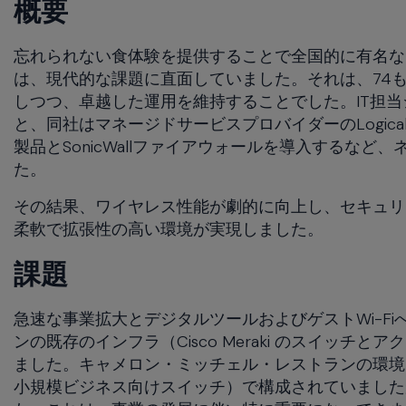
概要
menu
and
忘れられない食体験を提供することで全国的に有名な
escape
は、現代的な課題に直面していました。それは、74
will
close
しつつ、卓越した運用を維持することでした。IT担
the
と、同社はマネージドサービスプロバイダーのLogicall
current
製品とSonicWallファイアウォールを導入するな
menu.
た。
Spacebar
will
その結果、ワイヤレス性能が劇的に向上し、セキュリ
open
柔軟で拡張性の高い環境が実現しました。
the
current
課題
menu.
急速な事業拡大とデジタルツールおよびゲストWi-F
ンの既存のインフラ（Cisco Meraki のスイッ
ました。キャメロン・ミッチェル・レストランの環境はC
小規模ビジネス向けスイッチ）で構成されていました