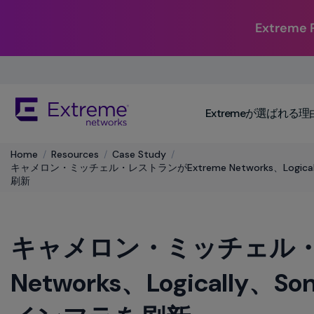
Extrem
Skip
To
Main
The
Content
Extremeが選ばれる理
site
navigation
utilizes
​Home
/
Resources
/
Case Study
/
keyboard
キャメロン・ミッチェル・レストランがExtreme Networks、Logic
functionality
刷新
using
the
arrow
キャメロン・ミッチェル・レ
keys,
enter,
escape,
Networks、Logicall
and
spacebar