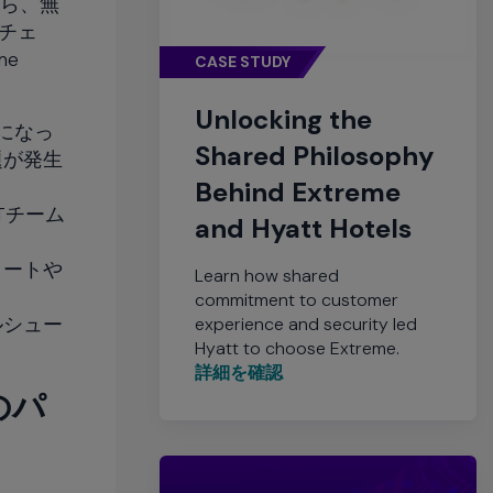
から、無
ッチェ
me
CASE STUDY
Unlocking the
になっ
Shared Philosophy
題が発生
Behind Extreme
Tチーム
and Hyatt Hotels
ラートや
Learn how shared
commitment to customer
ルシュー
experience and security led
Hyatt to choose Extreme.
詳細を確認
とのパ