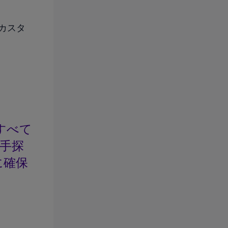
とカスタ
すべて
て手探
に確保