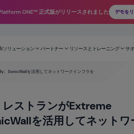
e Platform ONE™ 正式版がリリースされました
デモをリ
由
ソリューション
パートナー
リソースとトレーニング
サ
ally、SonicWallを活用してネットワークインフラを
ストランがExtreme
y、SonicWallを活用してネット