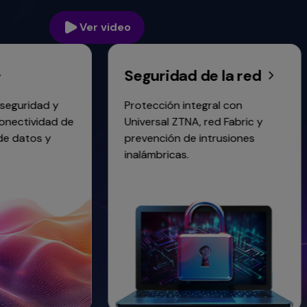
Ver video
navigate
between
previous/next
Seguridad de la red
Ac
items
and
also
 y
Protección integral con
Port
move
dad de
Universal ZTNA, red Fabric y
alto
down
y
prevención de intrusiones
expe
into
inalámbricas.
tant
a
exte
nested
menu.
Enter
will
open
a
nested
menu
and
escape