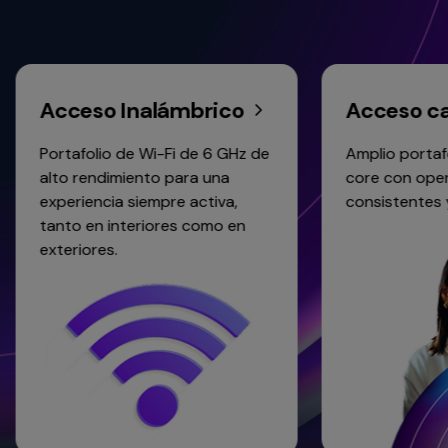
ceso Inalámbrico
Acceso cablead
afolio de Wi-Fi de 6 GHz de
Amplio portafolio del a
 rendimiento para una
core con operaciones
riencia siempre activa,
consistentes y oferta d
o en interiores como en
riores.