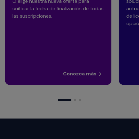
O elige nuestra nueva oferta para
soluc
unificar la fecha de finalización de todas
actua
las suscripciones.
de li
opció
Conozca más