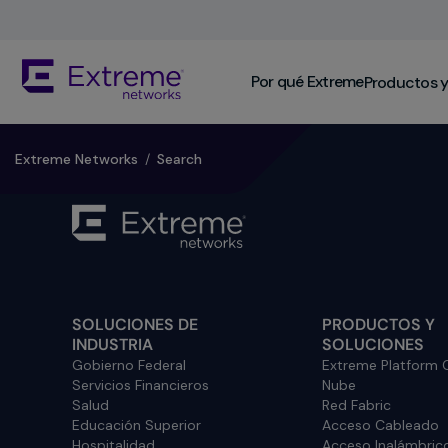
Skip
To
Main
The
Content
Por qué Extreme
Productos y
site
navigation
utilizes
keyboard
​Extreme Networks
/
Search
functionality
using
the
arrow
keys,
enter,
escape,
SOLUCIONES DE
PRODUCTOS Y
and
INDUSTRIA
SOLUCIONES
spacebar
Gobierno Federal
Extreme Platform
commands.
Servicios Financieros
Nube
Arrow
Salud
Red Fabric
keys
Educación Superior
Acceso Cableado
can
Hospitalidad
Acceso Inalámbric