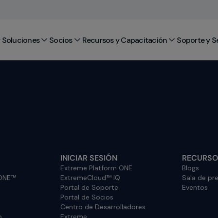
 Soluciones
Socios
Recursos y Capacitación
Soporte y S
INICIAR SESIÓN
RECURS
Extreme Platform ONE
Blogs
 ONE™
ExtremeCloud™ IQ
Sala de pr
Portal de Soporte
Eventos
Portal de Socios
Centro de Desarrolladores
o
Extreme