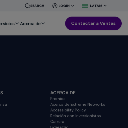
CLOSE
CLOSE
SEARCH
LOGIN
LATAM
MENU
MENU
Contactar a Ventas
ervicios
Acerca de
OS
ACERCA DE
Premios
ensa
Acerca de Extreme Networks
Accessibility Policy
Relación con Inversionistas
Carrera
Liderazgo