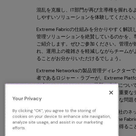
混乱を克服し、IT部門が再び主導権を握れる
しやすいソリューションを体験してください
Extreme Fabricの仕組みを分かりやす
管理ソリューションを絶賛しているのかを、
ご紹介します。ぜひご参加ください。管理が
れ、運用上の複雑さを軽減しながらチームが
ることがお分かりいただけるでしょう。
Extreme Networksの製品管理ディレ
者であるロジャー・ラプーが、Extreme Platfor
を含む、Extreme Fabricの最新の進歩
ビジネスニーズにどのように適応し、重要な
Your Privacy
して次世代のファブリックがどのような問題
By clicking “OK”, you agree to the storing of
IT戦略を主導する立場にある方も、会社のネ
cookies on your device to enhance site navigation,
る方も、このセッションでは、Extreme Fa
analyze site usage, and assist in our marketing
るかを理解するための実践的な洞察を得るこ
efforts.