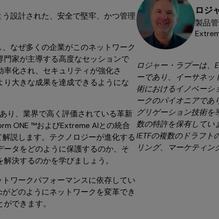
ロジ
よう設計された、安全で堅牢、かつ管理
製品管
。
Extre
く解説し、なぜ多くの企業がこのネットワーク
専門家が主導する高度なセッションで
ロジャー・ラプーは、Ext
効率化され、セキュリティが強化さ
ーであり、イーサネッ
より大きな成果を達成できるようにな
術におけるイノベーシ
ークのパイオニアであ
グリゲーション技術を
クターであり、業界で高く評価されている革新
数の特許を保有しています
m ONE ™およびExtreme AIとの統合
IETFの複数のドラフ
について解説します。テクノロジーが進化する
リング、マーケティン
データをどのように保護するのか、そ
を解決するのかを学びましょう。
ットワークパフォーマンスに依存してい
bricがどのようにネットワークを変革でき
とができます。