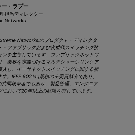
ャー・ラプー
理担当ディレクター
me Networks
reme Networks,のプロダクト・ディレクタ
ト・ファブリックおよび次世代スイッチング技
ョンを主導しています。ファブリックネットワ
り、業界を定義づけるマルチシャーシリンクア
導入し、イーサネットスイッチングに関する複
。IEEE 802.1aq規格の主要貢献者であり、
トの共同執筆者でもあり、製品管理、エンジニア
グにおいて20年以上の経験を有しています。