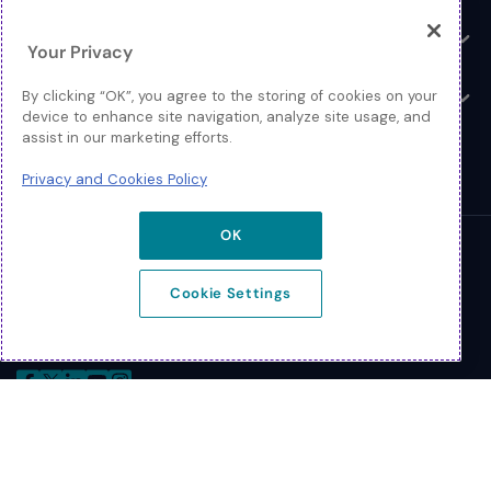
企業情報
Toggle
Your Privacy
お問い合わせ
By clicking “OK”, you agree to the storing of cookies on your
Toggle
device to enhance site navigation, analyze site usage, and
assist in our marketing efforts.
Privacy and Cookies Policy
OK
© 2026 Extreme Networks
Cookie Settings
Legal
Privacy and Cookies Policy