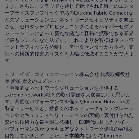
ます。さらに、クラウドを通じて管理される唯一のエンタ
ープライズファブリックであるExtreme Fabric Connectな
どのソリューションは、ネットワークセキュリティを向上
させ、ゼロタッチプロビジョニングによるハイパーセグメ
ンテーションによって新たな拠点に容易に拡張できる業界
で最もシンプルな方法です。これによりお客様はネットワ
ークトラフィックを分離し、データセンターから本社、支
社への横断的侵害のリスクを大幅に低減することができま
す。
＜ジェイズ・コミュニケーション株式会社 代表取締役社
長 愛須 康之のコメント＞
「革新的なネットワークソリューションを提供する
Extreme Networks社との取引開始を大変喜ばしく思いま
す。高度なパフォーマンスを備えたExtreme Networksの
製品・サービスと、数多くのネットワークインテグレーシ
ョンやセキュリティソリューションの実績に裏付けられた
弊社の技術力を最大限に発揮し、DX時代に即したハイ・
パフォーマンスかつセキュアなネットワーク環境の実現を
目指していきます。また、日本国内においてExtreme