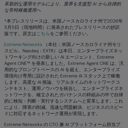
革新的な運用モデルにより、業界を支援型 AI から自律的
な常時稼働運用へ
*本プレスリリースは、米国ノースカロライナ州で2026年
5月5日（現地時間）に発表されたプレスリリースの抄訳
版です。原文は
こちら
をご参照ください。
Extreme Networks
（本社：米国ノースカロライナ州モリ
スビル、Nasdaq：EXTR） は本日、エンタープライズネッ
トワーキング向けの新しい AI エージェント、Extreme
Agent ONE™ を発表しました。Extreme Agent ONE は、汎
用的なプロンプトベースの AI を超え、エンタープライズ
環境向け専用に設計された Extreme AI スタック上で稼働
します。高度な AI 推論、リアルタイムのネットワークコ
ンテキスト、運用ノウハウを統合し、エンタープライズネ
ットワークを、確立されたガバナンスの枠組みの中で自律
的に検知・判断・実行するシステムへと変革します。これ
により、障害の削減、迅速な問題解決、ビジネスのスピー
ドに対応するネットワーク運用が実現します。
Extreme Networks の CTO 兼 AI プラットフォーム担当プ