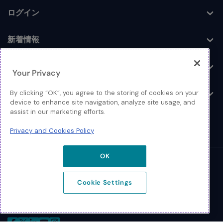
ログイン
Toggle
新着情報
Toggle
企業情報
Toggle
Your Privacy
お問い合わせ
By clicking “OK”, you agree to the storing of cookies on your
Toggle
device to enhance site navigation, analyze site usage, and
assist in our marketing efforts.
Privacy and Cookies Policy
OK
© 2026 Extreme Networks
Cookie Settings
Legal
Privacy and Cookies Policy