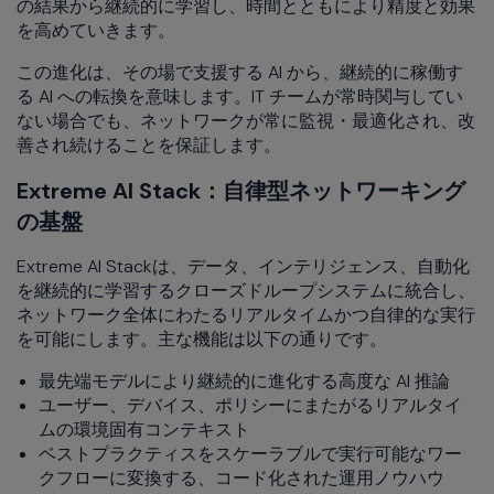
の結果から継続的に学習し、時間とともにより精度と効果
を高めていきます。
この進化は、その場で支援する AI から、継続的に稼働す
る AI への転換を意味します。IT チームが常時関与してい
ない場合でも、ネットワークが常に監視・最適化され、改
善され続けることを保証します。
Extreme AI Stack：自律型ネットワーキング
の基盤
Extreme AI Stackは、データ、インテリジェンス、自動化
を継続的に学習するクローズドループシステムに統合し、
ネットワーク全体にわたるリアルタイムかつ自律的な実行
を可能にします。主な機能は以下の通りです。
最先端モデルにより継続的に進化する高度な AI 推論
ユーザー、デバイス、ポリシーにまたがるリアルタイ
ムの環境固有コンテキスト
ベストプラクティスをスケーラブルで実行可能なワー
クフローに変換する、コード化された運用ノウハウ