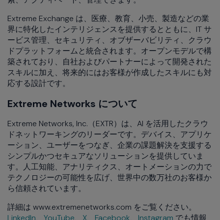
Extreme Exchange は、医療、教育、小売、製造などの業
界に特化したインテリジェンスを提供するとともに、IT サ
ービス管理、セキュリティ、オブザーバビリティ、クラウ
ドプラットフォームと統合されます。オープンモデルで構
築されており、自社およびパートナーによって開発された
スキルに加え、将来的にはお客様が作成したスキルにも対
応する設計です。
Extreme Networks について
Extreme Networks, Inc.（EXTR）は、AI を活用したクラウ
ドネットワーキングのリーダーです。デバイス、アプリケ
ーション、ユーザーをつなぎ、企業の課題解決を支援する
シンプルかつセキュアなソリューションを提供していま
す。人工知能、アナリティクス、オートメーションの力で
テクノロジーの可能性を広げ、世界中の数万社のお客様か
ら信頼されています。
詳細は www.extremenetworks.com をご覧ください。
LinkedIn
、
YouTube
、
X
、
Facebook
、
Instagram
でも情報