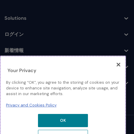
Solutions
Toggle
ログイン
Toggle
新着情報
Toggle
企業情報
Toggle
Your Privacy
お問い合わせ
By clicking “OK”, you agree to the storing of cookies on your
Toggle
device to enhance site navigation, analyze site usage, and
assist in our marketing efforts.
Privacy and Cookies Policy
OK
© 2026 Extreme Networks