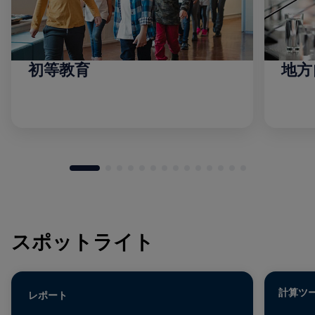
初等教育
地方
スポットライト
計算ツ
レポート