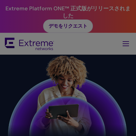
Extreme Platform ONE™ 正式版がリリースされま
した
デモをリクエスト
Skip
To
Main
Content
Simplicity.
Value. ​
Reliability.
Security. ​