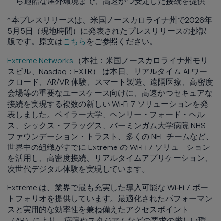
ら過酷な屋外環境まで、高速かつ安定した接続を提供
*本プレスリリースは、米国ノースカロライナ州で2026年
5月5日（現地時間）に発表されたプレスリリースの抄訳
版です。原文は
こちら
をご参照ください。
Extreme Networks
（本社：米国ノースカロライナ州モリ
スビル、Nasdaq：EXTR） は本日、リアルタイム AI ワー
クロード、AR/VR 体験、スマート製造、遠隔医療、高密度
会場等の重要なユースケース向けに、高速かつセキュアな
接続を実現する複数の新しい Wi‑Fi 7 ソリューションを発
表しました。ベイラー大学、ヘンリー・フォード・ヘル
ス、シックス・フラッグス、バーミンガム大学病院 NHS
ファウンデーション・トラスト、多くの NFL チームなど、
世界中の組織がすでに Extreme の Wi‑Fi 7 ソリューション
を活用し、高密度接続、リアルタイムアプリケーション、
次世代デジタル体験を実現しています。
Extreme は、業界で最も充実した導入可能な Wi‑Fi 7 ポー
トフォリオを提供しています。最適化されたパフォーマン
スと実用的な効率性を兼ね備えたアクセスポイント
（AP）により、病院やスタジアムなどの要求の厳しい環