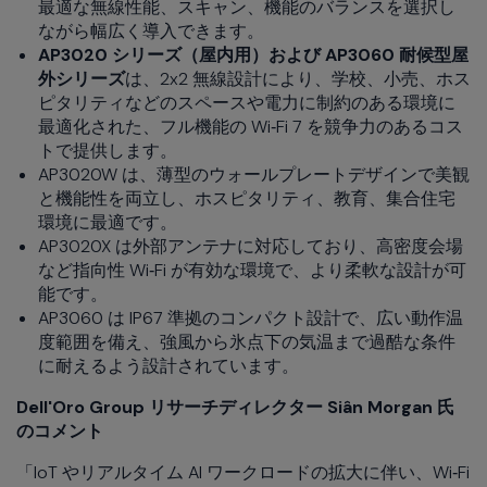
最適な無線性能、スキャン、機能のバランスを選択し
ながら幅広く導入できます。
AP3020 シリーズ（屋内用）および AP3060 耐候型屋
外シリーズ
は、2x2 無線設計により、学校、小売、ホス
ピタリティなどのスペースや電力に制約のある環境に
最適化された、フル機能の Wi‑Fi 7 を競争力のあるコス
トで提供します。
AP3020W は、薄型のウォールプレートデザインで美観
と機能性を両立し、ホスピタリティ、教育、集合住宅
環境に最適です。
AP3020X は外部アンテナに対応しており、高密度会場
など指向性 Wi‑Fi が有効な環境で、より柔軟な設計が可
能です。
AP3060 は IP67 準拠のコンパクト設計で、広い動作温
度範囲を備え、強風から氷点下の気温まで過酷な条件
に耐えるよう設計されています。
Dell'Oro Group リサーチディレクター Siân Morgan 氏
のコメント
「IoT やリアルタイム AI ワークロードの拡大に伴い、Wi‑Fi