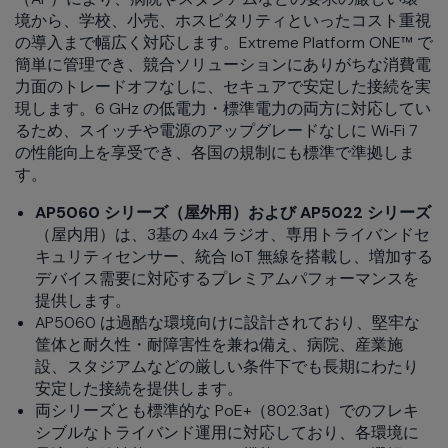
境から、学校、小売、ホスピタリティといったコスト重視
の導入まで幅広く対応します。Extreme Platform ONE™ で
簡単に管理でき、競合ソリューションにありがちな消費電
力面のトレードオフなしに、セキュアで安定した接続を実
現します。6 GHz の低電力・標準電力の両方に対応してい
るため、スイッチや電源のアップグレードなしに Wi‑Fi 7
の性能向上を享受でき、各国の規制にも標準で準拠しま
す。
AP5060 シリーズ（屋外用）および AP5022 シリーズ
（屋内用）は、3基の 4x4 ラジオ、専用トライバンドセ
キュリティセンサー、統合 IoT 無線を搭載し、増加する
デバイス需要に対応するプレミアムパフォーマンスを
提供します。
AP5060 は過酷な環境向けに設計されており、堅牢な
筐体と耐久性・耐障害性を兼ね備え、病院、産業施
設、スタジアムなどの厳しい条件下でも長期にわたり
安定した接続を提供します。
両シリーズとも標準的な PoE+（802.3at）でのフレキ
シブルなトライバンド運用に対応しており、各環境に