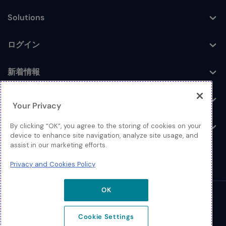
Solutions
Toggle
ログイン
Toggle
新着情報
Toggle
企業情報
Toggle
Your Privacy
お問い合わせ
By clicking “OK”, you agree to the storing of cookies on your
Toggle
device to enhance site navigation, analyze site usage, and
assist in our marketing efforts.
Privacy and Cookies Policy
OK
© 2026 Extreme Networks
Cookie Settings
Legal