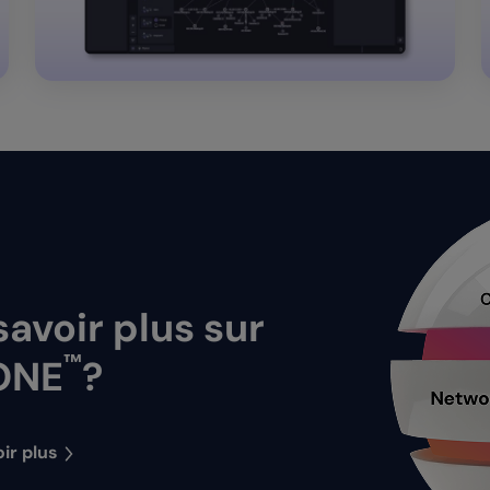
avoir plus sur
™
ONE
?
ir plus