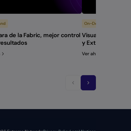
and
On-Demand
ara de la Fabric, mejor control
Visualización de 
resultados
y Extreme AI
a
Ver ahora