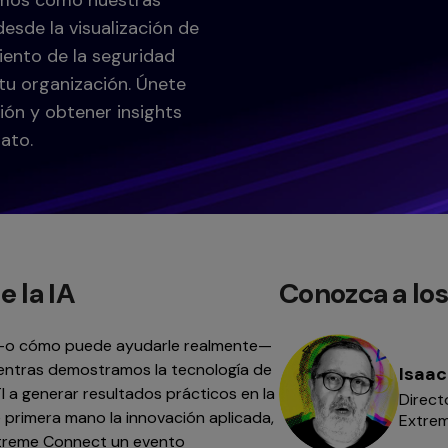
amos cómo nuestras
esde la visualización de
miento de la seguridad
 tu organización. Únete
ión y obtener insights
ato.
e la IA
Conozca a lo
ol —o cómo puede ayudarle realmente—
entras demostramos la tecnología de
Isaac
 a generar resultados prácticos en la
Direct
e primera mano la innovación aplicada,
Extre
Extreme Connect un evento