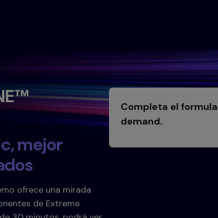
ONE™
Completa el formular
demand.
ic, mejor
tados
Demo ofrece una mirada
ponentes de Extreme
 de 30 minutos, podrá ver