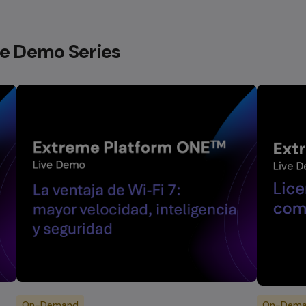
e Demo Series
On-Demand
On-Dem