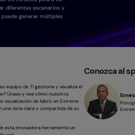
r diferentes escenarios y
puede generar múltiples
Conozca al s
su equipo de TI gestiona y visualiza el
jas? Únase y vea cómo nuestros
Erne
 visualización de fabric en Extreme
Princi
 una vista clara y compartida de su
Extre
de esta innovadora herramienta un
de red: