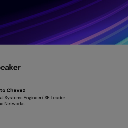
peaker
sto Chavez
pal Systems Engineer/ SE Leader
me Networks