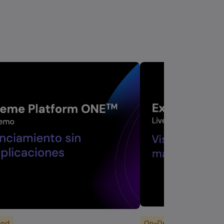
and
On-Demand