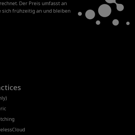
rechnet. Der Preis umfasst an
 sich frühzeitig an und bleiben
actices
ly)
ric
tching
elessCloud