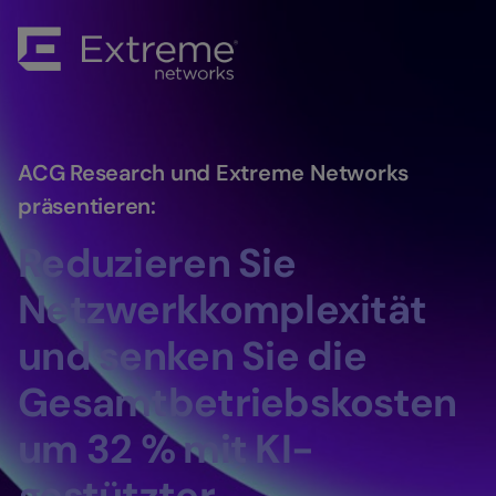
ACG Research und Extreme Networks
präsentieren:
Reduzieren Sie
Netzwerkkomplexität
und senken Sie die
Gesamtbetriebskosten
um 32 % mit KI-
gestützter