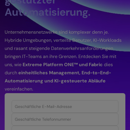
Automatisierung.
Unternehmensnetzwerke sind komplexer denn je.
Hybride Umgebungen, verteilte Benutzer, KI-Workloads
und rasant steigende Datenverkehrsanforderungen
bringen IT-Teams an ihre Grenzen. Entdecken Sie mit
uns, wie
Extreme Platform ONE™ und Fabric
dies
durch
einheitliches Management, End-to-End-
Automatisierung und KI-gesteuerte Abläufe
vereinfachen.