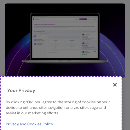
Was kostet Ihr Netzwerk wirklich?
D
Your Privacy
P
Berechnen Sie die Kosten mit unserem Total Cost of
By clicking “OK”, you agree to the storing of cookies on your
Ownership (TCO)-Rechner, um zu sehen, wie Extreme
AC
device to enhance site navigation, analyze site usage, and
Networks im Vergleich zu traditionellen Anbietern
Ex
assist in our marketing efforts.
hinsichtlich Kosten und Effizienz abschneidet.
Ko
Privacy and Cookies Policy
se
Mehr Erfahren